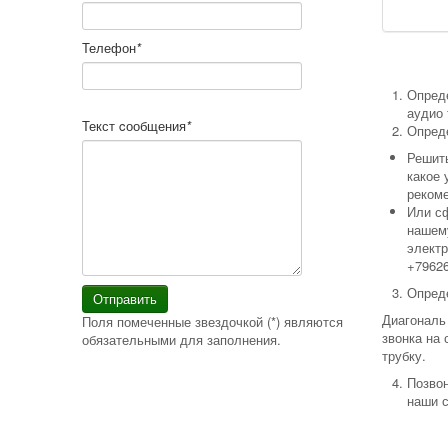
Телефон
*
Опред
аудио 
Текст cообщения
*
Опред
Решит
какое 
реком
Или с
нашем
элект
+7962
Опред
Отправить
Диагональ
Поля помеченные звездочкой (*) являются
звонка на
обязательными для заполнения.
трубку.
Позвон
наши с