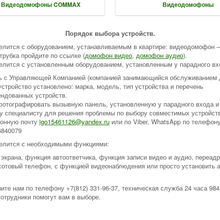
Видеодомофоны COMMAX
Видеодомофоны
Порядок выбора устройств.
елится с оборудованием, устанавливаемым в квартире: видеодомофон –
трубка пройдите по ссылке (
домофон видео
,
домофон аудио
).
елится с установленным оборудованием, установленным у парадного вх
ь с Управляющей Компанией (компанией занимающийся обслуживанием
устройство установлено: марка, модель, тип устройства и перечень
ендованных устройств.
фотографировать вызывную панель, установленную у парадного входа и
у специалисту для решения проблемы по выбору совместимых устройст
ронную почту
igo15461126@yandex.ru
или по Viber, WhatsApp по телефон
6840079
елится с необходимыми функциями:
 экрана, функция автоответчика, функция записи видео и аудио, переад
 сотовый телефон, с функцией видеонаблюдения или просто установить 
ите нам по телефону +7(812) 331-96-37, техническая служба 24 часа 984-
отрудники помогут вам в выборе.