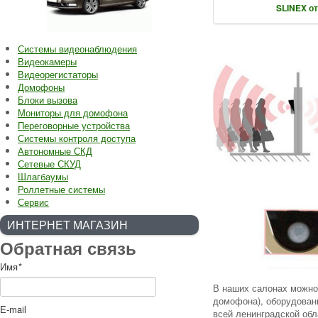
SLINEX от
Системы видеонаблюдения
Видеокамеры
Видеорегистаторы
Домофоны
Блоки вызова
Мониторы для домофона
Переговорные устройства
Системы контроля доступа
Автономные СКД
Сетевые СКУД
Шлагбаумы
Роллетные системы
Сервис
ИНТЕРНЕТ МАГАЗИН
Обратная связь
Имя
*
В наших салонах можно
домофона), оборудовани
E-mail
всей ленинградской обл