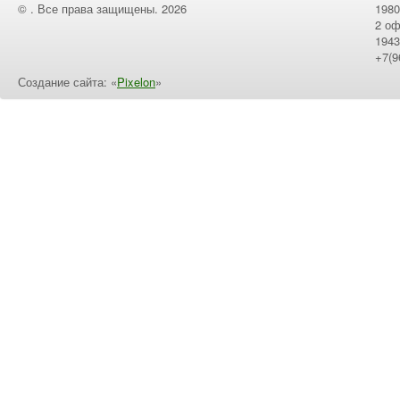
© . Все права защищены. 2026
1980
2 оф
1943
+7(9
Создание сайта: «
Pixelon
»