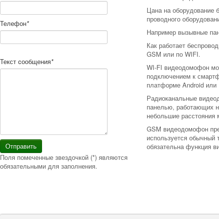
Цана на оборудование 
проводного оборудован
Телефон
*
Например вызывные пан
Как работает беспровод
GSM или по WIFI.
Текст cообщения
*
WI-FI видеодомофон мо
подключением к смартф
платформе Android или
Радиоканальные видео
панелью, работающих на
небольшие расстояния 
GSM видеодомофон пред
используется обычный 
Отправить
обязательна функция в
Поля помеченные звездочкой (*) являются
обязательными для заполнения.